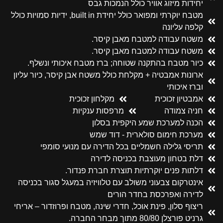
יחידות מיזוג אוויר כולל הנמכות גבס
מטבח יוקרתי ומפואר כולל יחידת built in, ידיות סמויות כולל
קלפה עליונה
משטח עבודה למטבח מאבן קיסר.
משטח עבודה למטבח מאבן קיסר.
כיור מטבח בהתקנה שטוחה; ברז מטבח איכותי ונשלף.
ארונות אמבטיה + מקלחת כולל משטח אבן קיסר, כיור עליון
וברז איכותי
אמבטיון זכוכית
מקלחון זכוכית
חניה צמודה
מרפסות ענקיות
הכנה למערכת שמע היקפית בסלון
מערכת חימום סולארית - דוד שמש
תריסי גלילה חשמליים בכל הדירה עם מנועי סומפי
דלת בטחון מעוצבת בכניסה לדירה
דלתות פנים יוקרתיות תוצרת חברת פנדור.
אינטרקום צבעוני משולב עם טלוויזיה במעגל סגור בכניסה
לדירה ואפרכסת בחדר הורים
ריצוף סלון, פינת אוכל, חדרי שינה, מטבח ופרוזדור – אריחי
גרניט פורצלן 80/80 מתוך מבחר החברה.